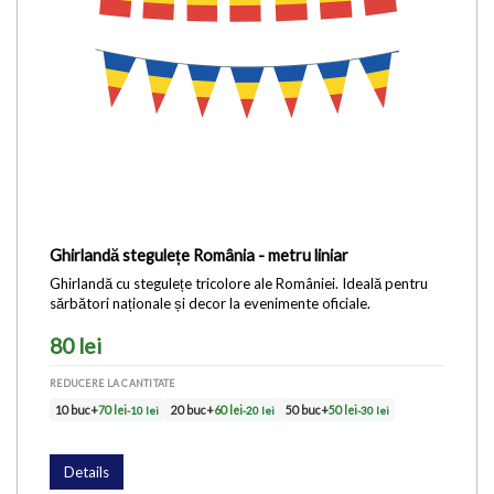
Ghirlandă stegulețe România - metru liniar
Ghirlandă cu stegulețe tricolore ale României. Ideală pentru
sărbători naționale și decor la evenimente oficiale.
80 lei
REDUCERE LA CANTITATE
10 buc+
70 lei
-10 lei
20 buc+
60 lei
-20 lei
50 buc+
50 lei
-30 lei
Details