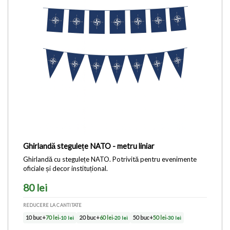
Ghirlandă stegulețe NATO - metru liniar
Ghirlandă cu stegulețe NATO. Potrivită pentru evenimente
oficiale și decor instituțional.
80 lei
REDUCERE LA CANTITATE
10 buc+
70 lei
-10 lei
20 buc+
60 lei
-20 lei
50 buc+
50 lei
-30 lei