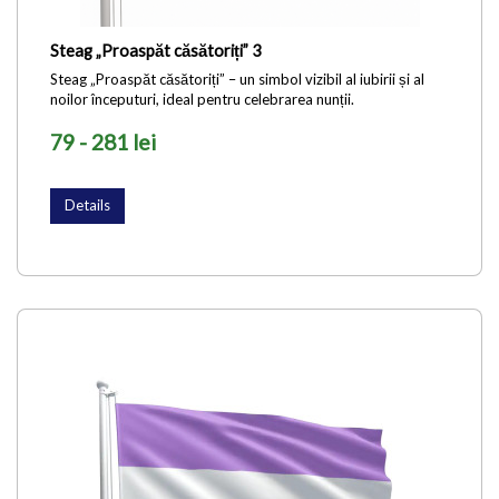
Steag „Proaspăt căsătoriți” 3
Steag „Proaspăt căsătoriți” – un simbol vizibil al iubirii și al
noilor începuturi, ideal pentru celebrarea nunții.
79 - 281 lei
Details