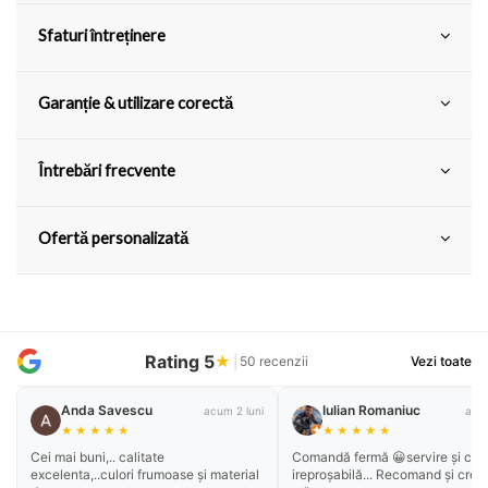
Sfaturi întreținere
Garanție & utilizare corectă
Întrebări frecvente
Ofertă personalizată
Rating 5
★
|
50 recenzii
Vezi toate
Anda Savescu
Iulian Romaniuc
acum 2 luni
acum
★
★
★
★
★
★
★
★
★
★
Cei mai buni,.. calitate
Comandă fermă 😀servire și cali
excelenta,..culori frumoase și material
ireproșabilă... Recomand și cred