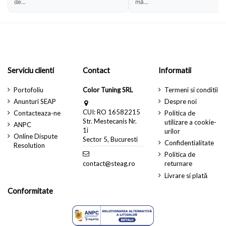
de...
mă...
Serviciu clienti
Contact
Informatii
Portofoliu
Color Tuning SRL
Termeni si conditii
Anunturi SEAP
Despre noi
CUI: RO 16582215
Contacteaza-ne
Politica de
Str. Mestecanis Nr.
utilizare a cookie-
ANPC
1i
urilor
Online Dispute
Sector 5, Bucuresti
Confidentialitate
Resolution
Politica de
contact@steag.ro
returnare
Livrare si plată
Conformitate