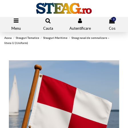
0
Menu
Cauta
Autentificare
Cos
Acasa
Steaguri Tematice
Steaguri Maritime
Steag naval de semnalizare –
litera U (Uniform)