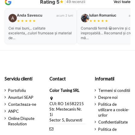
Rating 5
★
|
49 recenzii
Vezi toate
Anda Savescu
Iulian Romaniuc
acum 2 luni
acum
★
★
★
★
★
★
★
★
★
★
Cei mai buni,.. calitate
Comandă fermă 😀servire și cali
excelenta,..culori frumoase și material
ireproșabilă... Recomand și cred
de...
mă...
Serviciu clienti
Contact
Informatii
Portofoliu
Color Tuning SRL
Termeni si conditii
Anunturi SEAP
Despre noi
CUI: RO 16582215
Contacteaza-ne
Politica de
Str. Mestecanis Nr.
utilizare a cookie-
ANPC
1i
urilor
Online Dispute
Sector 5, Bucuresti
Confidentialitate
Resolution
Politica de
contact@steag.ro
returnare