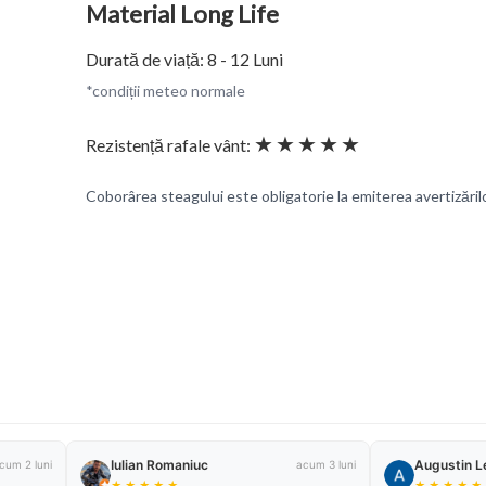
Material Long Life
Durată de viață: 8 - 12 Luni
*condiții meteo normale
★★★★★
Rezistență rafale vânt:
Coborârea steagului este obligatorie la emiterea avertizări
Iulian Romaniuc
Augustin L
cum 2 luni
acum 3 luni
★
★
★
★
★
★
★
★
★
★