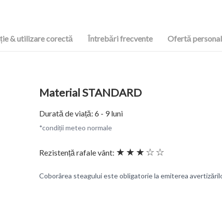
ie & utilizare corectă
Întrebări frecvente
Ofertă personal
Material STANDARD
Durată de viață: 6 - 9 luni
*condiții meteo normale
★★★☆☆
Rezistență rafale vânt:
Coborârea steagului este obligatorie la emiterea avertizări