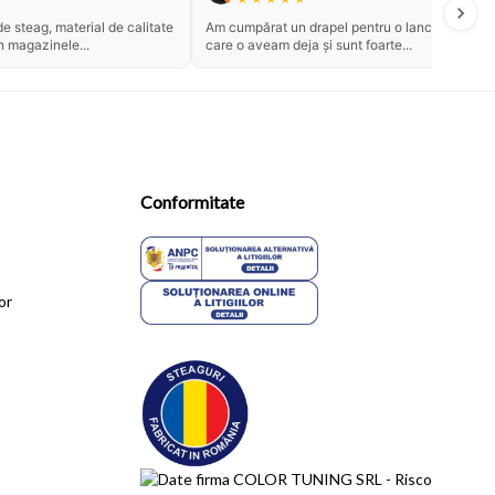
e steag, material de calitate
Am cumpărat un drapel pentru o lance pe
n magazinele...
care o aveam deja și sunt foarte...
Conformitate
or