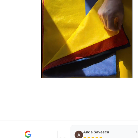
Anda Savescu
a
★
★
★
★
★