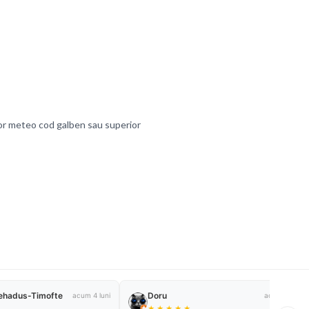
lor meteo cod galben sau superior
ehadus-Timofte
Doru
acum 4 luni
acum un an
★
★
★
★
★