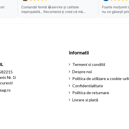
ori
Comandă fermă 😀servire și calitate
Foarte mulțumit d
ireproșabilă... Recomand și cred că mă...
nu ce găsești pri
Informatii
RL
Termeni si conditii
Despre noi
582215
nis Nr. 1i
Politica de utilizare a cookie-uril
curesti
Confidentialitate
eag.ro
Politica de returnare
Livrare si plată