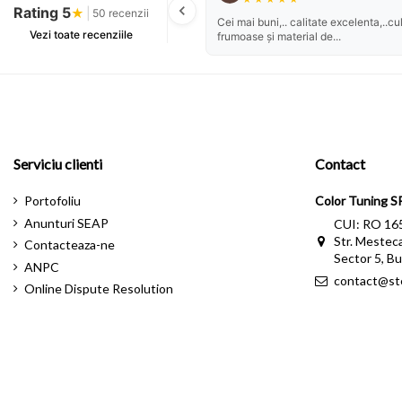
Rating 5
★
|
50 recenzii
Cei mai buni,.. calitate excelenta,..cul
Vezi toate recenziile
frumoase și material de...
Serviciu clienti
Contact
Portofoliu
Color Tuning S
Anunturi SEAP
CUI: RO 16
Str. Mesteca
Contacteaza-ne
Sector 5, Bu
ANPC
contact@st
Online Dispute Resolution