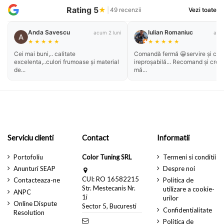
Rating 5
★
|
49 recenzii
Vezi toate
Anda Savescu
Iulian Romaniuc
acum 2 luni
acum
★
★
★
★
★
★
★
★
★
★
Cei mai buni,.. calitate
Comandă fermă 😀servire și cali
excelenta,..culori frumoase și material
ireproșabilă... Recomand și cred
de...
mă...
Serviciu clienti
Contact
Informatii
Portofoliu
Color Tuning SRL
Termeni si conditii
Anunturi SEAP
Despre noi
CUI: RO 16582215
Contacteaza-ne
Politica de
Str. Mestecanis Nr.
utilizare a cookie-
ANPC
1i
urilor
Online Dispute
Sector 5, Bucuresti
Confidentialitate
Resolution
Politica de