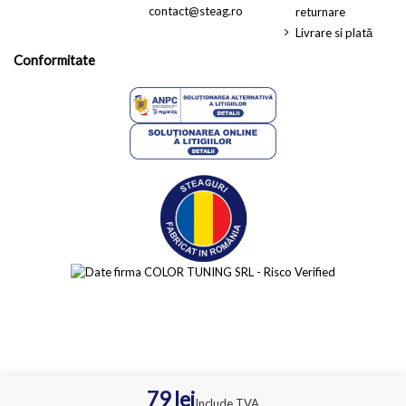
contact@steag.ro
returnare
Livrare si plată
Conformitate
79 lei
Include TVA