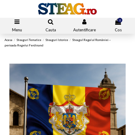
0
Menu
Cauta
Autentificare
Cos
Acasa
Steaguri Tematice
Steaguri Istorice
Steagul Regal al României –
perioada Regelui Ferdinand