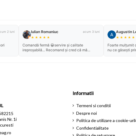
Iulian Romaniuc
Augustin L
cum 2 luni
acum 3 luni
★
★
★
★
★
★
★
★
★
★
ori
Comandă fermă 😀servire și calitate
Foarte mulțumit d
ireproșabilă... Recomand și cred că mă...
nu ce găsești pri
Informatii
RL
Termeni si conditii
Despre noi
582215
nis Nr. 1i
Politica de utilizare a cookie-uril
curesti
Confidentialitate
eag.ro
Politica de returnare