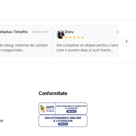
ehadus-Timofte
Doru
acum 4 luni
acum un an
★
★
★
★
★
e steag, material de calitate
Am cumpărat un drapel pentru o lance pe
n magazinele...
care o aveam deja și sunt foarte...
Conformitate
or