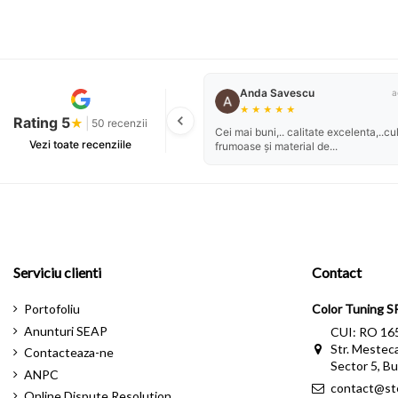
Anda Savescu
a
★
★
★
★
★
Rating 5
★
|
50 recenzii
Cei mai buni,.. calitate excelenta,..cul
Vezi toate recenziile
frumoase și material de...
Serviciu clienti
Contact
Portofoliu
Color Tuning S
Anunturi SEAP
CUI: RO 16
Str. Mesteca
Contacteaza-ne
Sector 5, Bu
ANPC
contact@st
Online Dispute Resolution