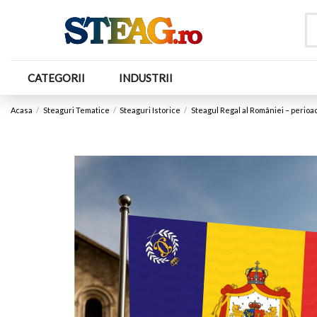
CATEGORII
INDUSTRII
Acasa
Steaguri Tematice
Steaguri Istorice
Steagul Regal al României – perioa