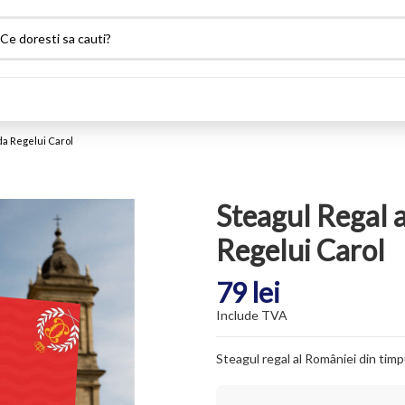
da Regelui Carol
Steagul Regal 
Regelui Carol
79 lei
Include TVA
Steagul regal al României din timpul