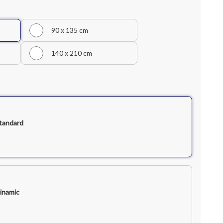
90 x 135 cm
140 x 210 cm
tandard
inamic