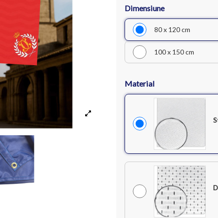
Dimensiune
80 x 120 cm
100 x 150 cm
Material
S
D