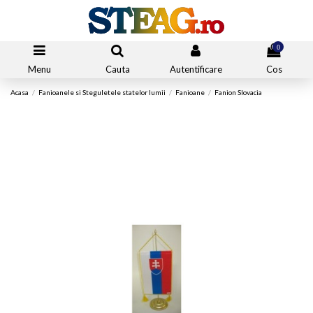
0
Menu
Cauta
Autentificare
Cos
Acasa
Fanioanele si Steguletele statelor lumii
Fanioane
Fanion Slovacia