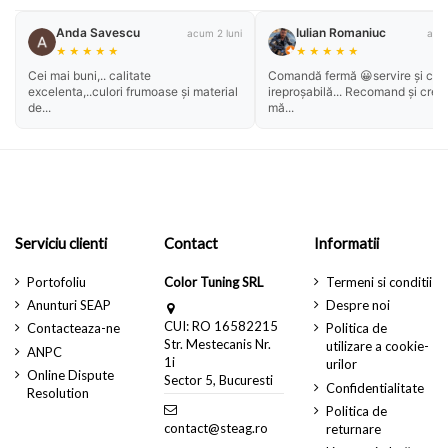
Anda Savescu
Iulian Romaniuc
acum 2 luni
acum
★
★
★
★
★
★
★
★
★
★
Cei mai buni,.. calitate
Comandă fermă 😀servire și cali
excelenta,..culori frumoase și material
ireproșabilă... Recomand și cred
de...
mă...
Serviciu clienti
Contact
Informatii
Portofoliu
Color Tuning SRL
Termeni si conditii
Anunturi SEAP
Despre noi
CUI: RO 16582215
Contacteaza-ne
Politica de
Str. Mestecanis Nr.
utilizare a cookie-
ANPC
1i
urilor
Online Dispute
Sector 5, Bucuresti
Confidentialitate
Resolution
Politica de
contact@steag.ro
returnare