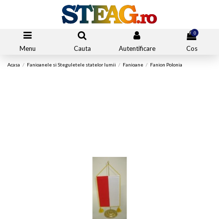
0
Menu
Cauta
Autentificare
Cos
Acasa
Fanioanele si Steguletele statelor lumii
Fanioane
Fanion Polonia