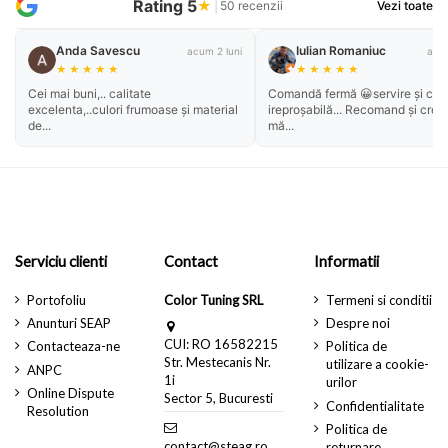
Rating 5
★
|
50 recenzii
Vezi toate
Anda Savescu
Iulian Romaniuc
acum 2 luni
acum
★
★
★
★
★
★
★
★
★
★
Cei mai buni,.. calitate
Comandă fermă 😀servire și cali
excelenta,..culori frumoase și material
ireproșabilă... Recomand și cred
de...
mă...
Serviciu clienti
Contact
Informatii
Portofoliu
Color Tuning SRL
Termeni si conditii
Anunturi SEAP
Despre noi
CUI: RO 16582215
Contacteaza-ne
Politica de
Str. Mestecanis Nr.
utilizare a cookie-
ANPC
1i
urilor
Online Dispute
Sector 5, Bucuresti
Confidentialitate
Resolution
Politica de
contact@steag.ro
returnare