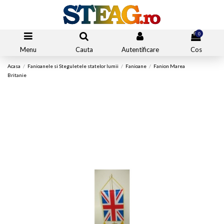
0
Menu
Cauta
Autentificare
Cos
Acasa
Fanioanele si Steguletele statelor lumii
Fanioane
Fanion Marea
Britanie