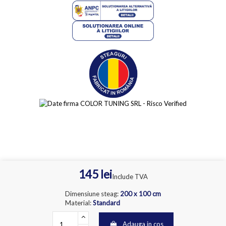
145 lei
Include TVA
Dimensiune steag
:
200 x 100 cm
Material
:
Standard
Adauga in cos