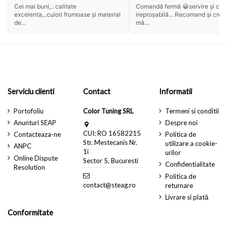
Cei mai buni,.. calitate
Comandă fermă 😀servire și cali
excelenta,..culori frumoase și material
ireproșabilă... Recomand și cred
de...
mă...
Serviciu clienti
Contact
Informatii
Portofoliu
Color Tuning SRL
Termeni si conditii
Anunturi SEAP
Despre noi
CUI: RO 16582215
Contacteaza-ne
Politica de
Str. Mestecanis Nr.
utilizare a cookie-
ANPC
1i
urilor
Online Dispute
Sector 5, Bucuresti
Confidentialitate
Resolution
Politica de
contact@steag.ro
returnare
Livrare si plată
Conformitate