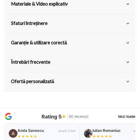
Materiale & Video explicativ
Sfaturi întreținere
Garanție & utilizare corectă
Întrebări frecvente
Ofertă personalizată
Rating 5
★
|
50 recenzii
Vezi toate
Anda Savescu
Iulian Romaniuc
acum 2 luni
acum
★
★
★
★
★
★
★
★
★
★