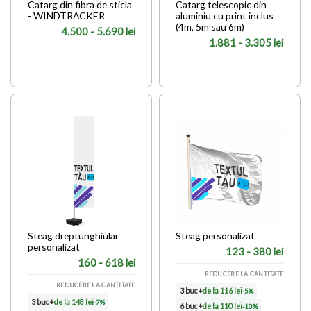
Catarg din fibra de sticla
Catarg telescopic din
- WINDTRACKER
aluminiu cu print inclus
(4m, 5m sau 6m)
4.500 - 5.690 lei
1.881 - 3.305 lei
Steag dreptunghiular
Steag personalizat
personalizat
123 - 380 lei
160 - 618 lei
REDUCERE LA CANTITATE
REDUCERE LA CANTITATE
3 buc+
de la 116 lei
-5%
3 buc+
de la 148 lei
-7%
6 buc+
de la 110 lei
-10%