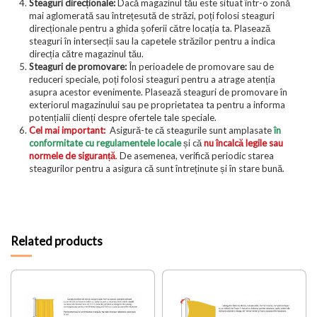
Steaguri direcționale:
Dacă magazinul tău este situat într-o zonă
mai aglomerată sau întrețesută de străzi, poți folosi steaguri
direcționale pentru a ghida șoferii către locația ta. Plasează
steaguri în intersecții sau la capetele străzilor pentru a indica
direcția către magazinul tău.
Steaguri de promovare:
În perioadele de promovare sau de
reduceri speciale, poți folosi steaguri pentru a atrage atenția
asupra acestor evenimente. Plasează steaguri de promovare în
exteriorul magazinului sau pe proprietatea ta pentru a informa
potențialii clienți despre ofertele tale speciale.
Cel mai important:
Asigură-te că steagurile sunt amplasate
în
conformitate cu regulamentele locale
și că
nu încalcă legile sau
normele de siguranță
.
De asemenea, verifică periodic starea
steagurilor pentru a asigura că sunt întreținute și în stare bună.
Related products