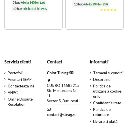
5 buc+
de la 140 lei
-12%
10 buc+
de la 104 lei
-15%
10 buc+
de la 118 lei
-26%
Serviciu clienti
Contact
Informatii
Portofoliu
Color Tuning SRL
Termeni si conditii
Anunturi SEAP
Despre noi
CUI: RO 16582215
Contacteaza-ne
Politica de
Str. Mestecanis Nr.
utilizare a cookie-
ANPC
1i
urilor
Online Dispute
Sector 5, Bucuresti
Confidentialitate
Resolution
Politica de
contact@steag.ro
returnare
Livrare si plată