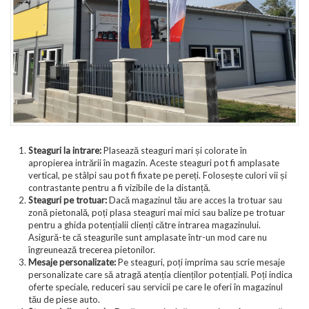
Steaguri la intrare:
Plasează steaguri mari și colorate în
apropierea intrării în magazin. Aceste steaguri pot fi amplasate
vertical, pe stâlpi sau pot fi fixate pe pereți. Folosește culori vii și
contrastante pentru a fi vizibile de la distanță.
Steaguri pe trotuar:
Dacă magazinul tău are acces la trotuar sau
zonă pietonală, poți plasa steaguri mai mici sau balize pe trotuar
pentru a ghida potențialii clienți către intrarea magazinului.
Asigură-te că steagurile sunt amplasate într-un mod care nu
îngreunează trecerea pietonilor.
Mesaje personalizate:
Pe steaguri, poți imprima sau scrie mesaje
personalizate care să atragă atenția clienților potențiali. Poți indica
oferte speciale, reduceri sau servicii pe care le oferi în magazinul
tău de piese auto.