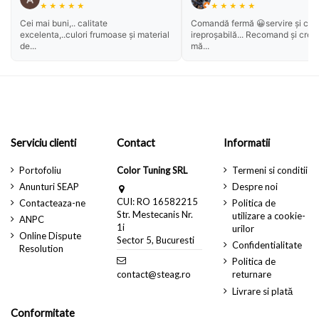
★
★
★
★
★
★
★
★
★
★
Cei mai buni,.. calitate
Comandă fermă 😀servire și cali
excelenta,..culori frumoase și material
ireproșabilă... Recomand și cred
de...
mă...
Serviciu clienti
Contact
Informatii
Portofoliu
Color Tuning SRL
Termeni si conditii
Anunturi SEAP
Despre noi
CUI: RO 16582215
Contacteaza-ne
Politica de
Str. Mestecanis Nr.
utilizare a cookie-
ANPC
1i
urilor
Online Dispute
Sector 5, Bucuresti
Confidentialitate
Resolution
Politica de
contact@steag.ro
returnare
Livrare si plată
Conformitate