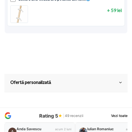
+ 59 lei
Ofertă personalizată
Rating 5
★
|
49 recenzii
Vezi toate
Anda Savescu
Iulian Romaniuc
acum 2 luni
acum