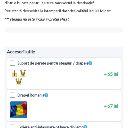
dintr-o bucata pentru a ușura tansportul la destinație!
Rezistență deosebită la intemperii datorită calității lacului folosit.
*** steagul nu este inclus in prețul afisat
Accesorii utile
Suport de perete pentru steaguri / drapele
+ 65 lei
Drapel Romania
+ 67 lei
Coliere anti-infasurare pt lance din lemn